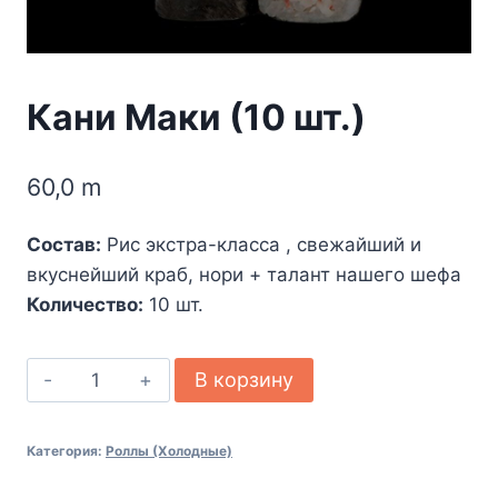
Кани Маки (10 шт.)
60,0
m
Состав:
Рис экстра-класса , свежайший и
вкуснейший краб, нори + талант нашего шефа
Количество:
10 шт.
Количество
В корзину
товара
Кани
Категория:
Роллы (Холодные)
Маки
(10