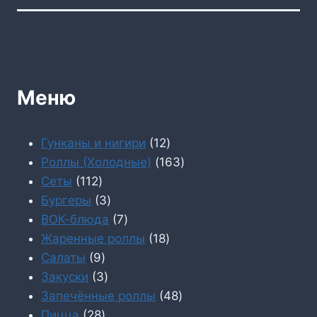
Меню
12
Гунканы и нигири
12
товаров
163
Роллы (Холодные)
163
112
товара
Сеты
112
товаров
3
Бургеры
3
товара
7
ВОК-блюда
7
товаров
18
Жаренные роллы
18
9
товаров
Салаты
9
товаров
3
Закуски
3
товара
48
Запечённые роллы
48
28
товаров
Пицца
28