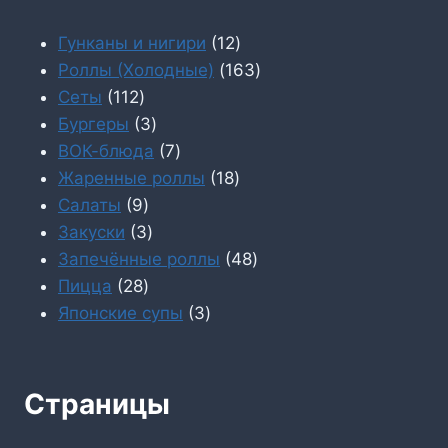
12
Гунканы и нигири
12
товаров
163
Роллы (Холодные)
163
112
товара
Сеты
112
товаров
3
Бургеры
3
товара
7
ВОК-блюда
7
товаров
18
Жаренные роллы
18
9
товаров
Салаты
9
товаров
3
Закуски
3
товара
48
Запечённые роллы
48
28
товаров
Пицца
28
товаров
3
Японские супы
3
товара
Страницы