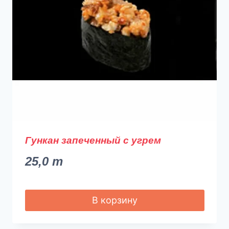
Гункан запеченный с угрем
25,0
m
В корзину