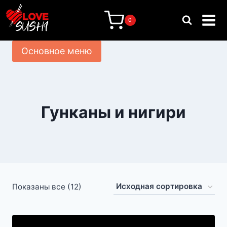
Перейти
к
0
содержимому
Основное меню
Гунканы и нигири
Показаны все (12)