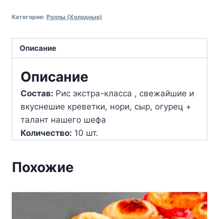
Эби
Категория:
Роллы (Холодные)
калифорния
с
Описание
кунжутом
(10
Описание
шт.)
Состав:
Рис экстра-класса , свежайшие и
вкуснешие креветки, нори, сыр, огурец +
талант нашего шефа
Количество:
10 шт.
Похожие