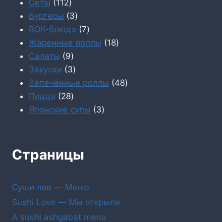
112
товара
Сеты
112
товаров
3
Бургеры
3
товара
7
ВОК-блюда
7
товаров
18
Жаренные роллы
18
9
товаров
Салаты
9
товаров
3
Закуски
3
товара
48
Запечённые роллы
48
28
товаров
Пицца
28
товаров
3
Японские супы
3
товара
Страницы
Суши лав — Меню
Sushi Love — Мы открыли
A sushi ashgabat menu