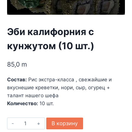
Эби калифорния с
кунжутом (10 шт.)
85,0
m
Состав:
Рис экстра-класса , свежайшие и
вкуснешие креветки, нори, сыр, огурец +
талант нашего шефа
Количество:
10 шт.
Количество
В корзину
товара