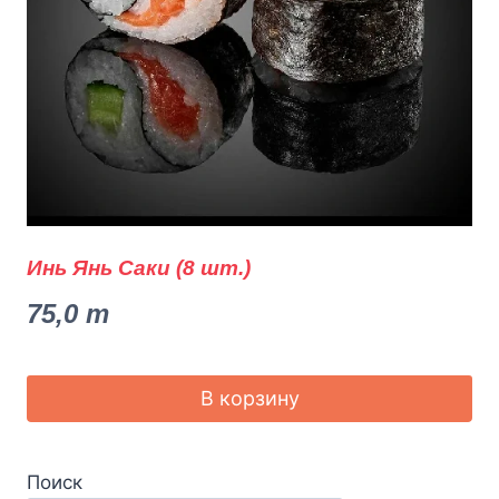
Инь Янь Саки (8 шт.)
75,0
m
В корзину
Поиск