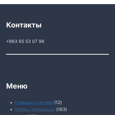
Контакты
+993 65 53 07 96
Меню
12
Гунканы и нигири
12
товаров
163
Роллы (Холодные)
163